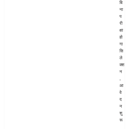
बि
ना
प
री
क्षा
हो
गा
सि
ले
क्श
न
,
आ
वे
द
न
शु
रू