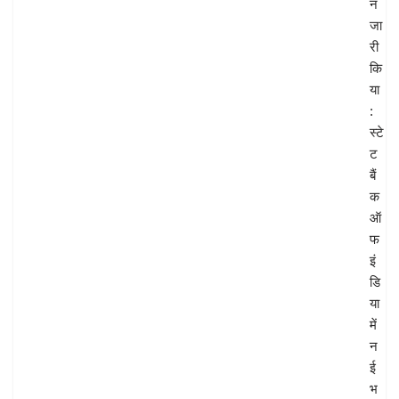
न
जा
री
कि
या
:
स्टे
ट
बैं
क
ऑ
फ
इं
डि
या
में
न
ई
भ