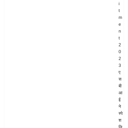
i
t
m
e
n
t
2
0
2
3
ए
स
बी
आ
ई
ने
स्पे
श
लि