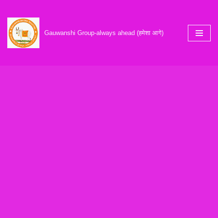
Skip
Gauwanshi Group-always ahead (हमेशा आगे)
to
content