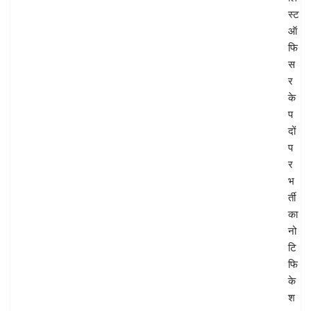
स्ट
ऑ
फि
स
र
के
प
दों
प
र
भ
र्ती
का
नो
टि
फि
के
श