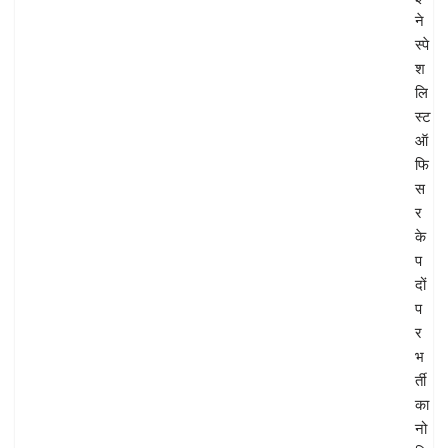
ने
स्पे
श
लि
स्ट
ऑ
फि
स
र
के
प
दों
प
र
भ
र्ती
का
नो