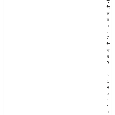
टि
फि
के
श
न
जा
री
कि
या
S
B
I
S
O
R
e
c
r
u