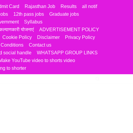
dmit Card
Rajasthan Job
Results
all notif
jobs
12th pass jobs
Graduate jobs
vernment
Syllabus
ल्याणकारी योजनाएं
ADVERTISEMENT POLICY
Cookie Policy
Disclaimer
Privacy Policy
 Conditions
Contact us
 social handle
WHATSAPP GROUP LINKS
Make YouTube video to shorts video
ng to shorter