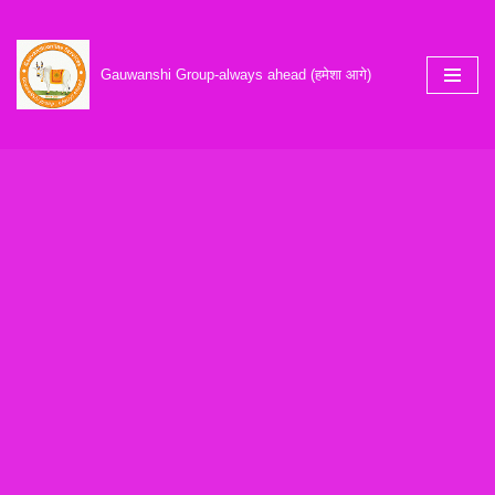
Skip
Gauwanshi Group-always ahead (हमेशा आगे)
to
content