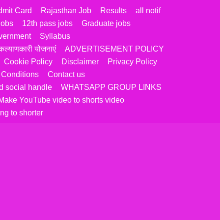
dmit Card
Rajasthan Job
Results
all notif
jobs
12th pass jobs
Graduate jobs
vernment
Syllabus
ल्याणकारी योजनाएं
ADVERTISEMENT POLICY
Cookie Policy
Disclaimer
Privacy Policy
 Conditions
Contact us
 social handle
WHATSAPP GROUP LINKS
Make YouTube video to shorts video
ng to shorter