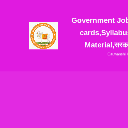
Skip
Government Jobs
to
cards,Syllabu
content
Material,सरका
Gauwanshi G