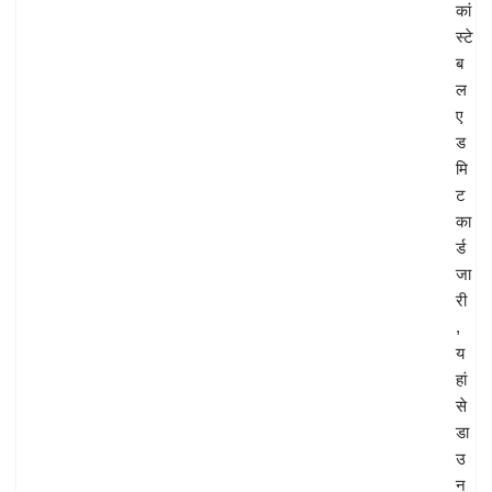
कां
स्टे
ब
ल
ए
ड
मि
ट
का
र्ड
जा
री
,
य
हां
से
डा
उ
न