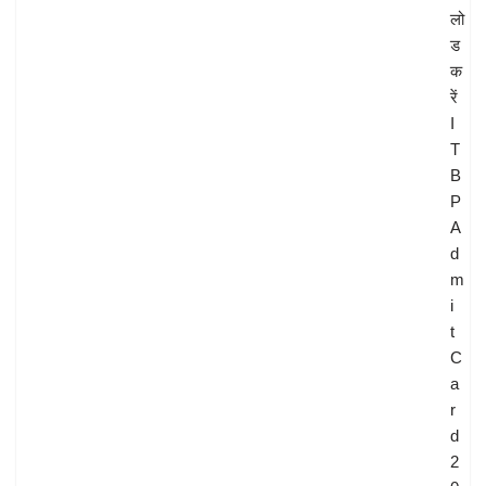
लो
ड
क
रें
I
T
B
P
A
d
m
i
t
C
a
r
d
2