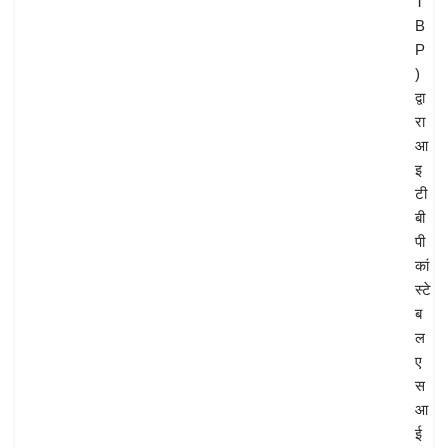
T
B
P
)
द्वा
रा
आ
इ
टी
बी
पी
कां
स्टे
ब
ल
ए
स
आ
ई