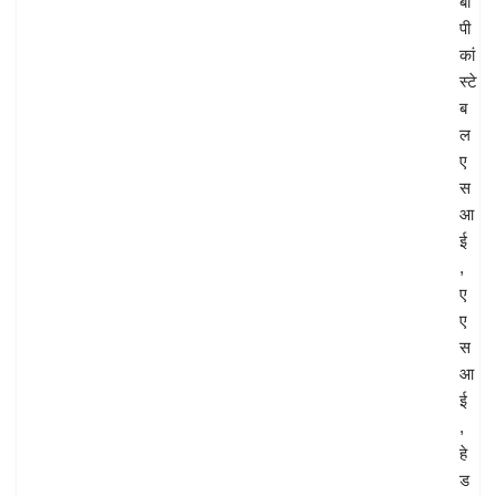
बी
पी
कां
स्टे
ब
ल
ए
स
आ
ई
,
ए
ए
स
आ
ई
,
हे
ड