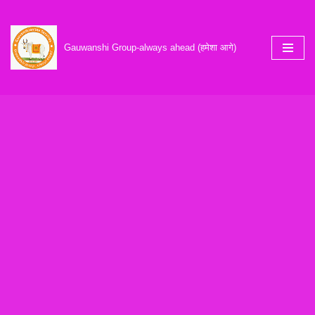
Skip
Gauwanshi Group-always ahead (हमेशा आगे)
to
content