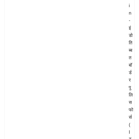
i
n
-
इं
डो
ति
ब्ब
त
बॉ
र्ड
र
पु
लि
स
फो
र्स
(
I