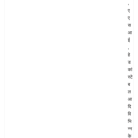
,
ए
ए
स
आ
ई
,
हे
ड
कां
स्टे
ब
ल
आ
दि
वि
भि
न्न
के