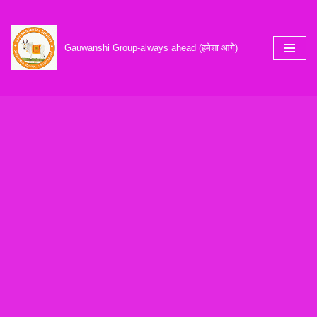
Skip
Gauwanshi Group-always ahead (हमेशा आगे)
to
content