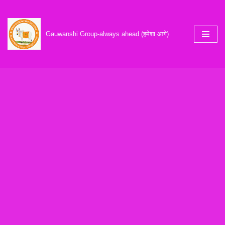
Skip
Gauwanshi Group-always ahead (हमेशा आगे)
to
content