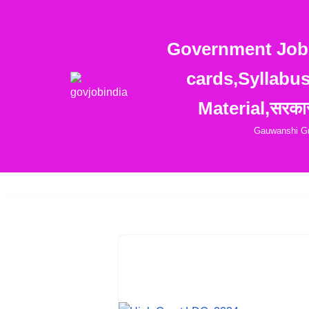
Skip
Government Jobs
to
cards,Syllabu
content
Material,सरकार
Gauwanshi Gro