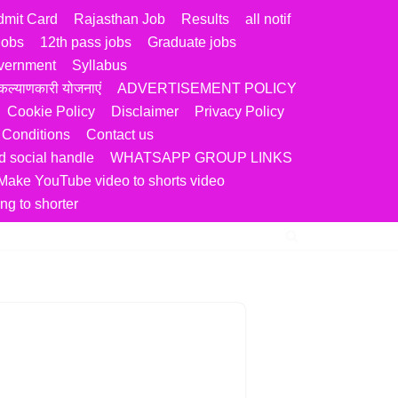
dmit Card
Rajasthan Job
Results
all notif
jobs
12th pass jobs
Graduate jobs
vernment
Syllabus
ल्याणकारी योजनाएं
ADVERTISEMENT POLICY
Cookie Policy
Disclaimer
Privacy Policy
 Conditions
Contact us
 social handle
WHATSAPP GROUP LINKS
Make YouTube video to shorts video
ng to shorter