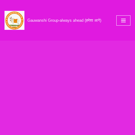
Skip
Gauwanshi Group-always ahead (हमेशा आगे)
to
content