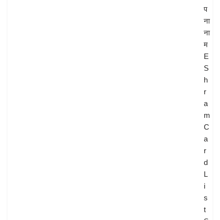
प
ना
ना
म
E
S
h
r
a
m
C
a
r
d
L
i
s
t