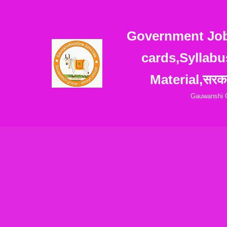
Skip
Government Jobs
to
cards,Syllabu
content
Material,सरका
Gauwanshi G