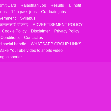
dmit Card
Rajasthan Job
Results
all notif
jobs
12th pass jobs
Graduate jobs
vernment
Syllabus
ल्याणकारी योजनाएं
ADVERTISEMENT POLICY
Cookie Policy
Disclaimer
Privacy Policy
 Conditions
Contact us
 social handle
WHATSAPP GROUP LINKS
Make YouTube video to shorts video
ng to shorter