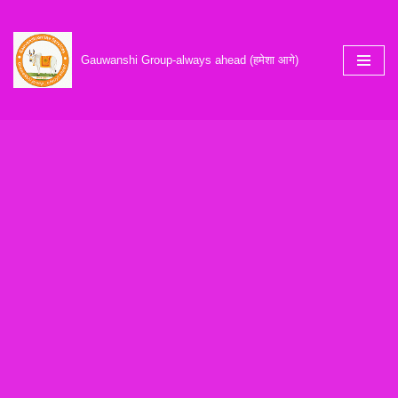
Skip
Gauwanshi Group-always ahead (हमेशा आगे)
to
content