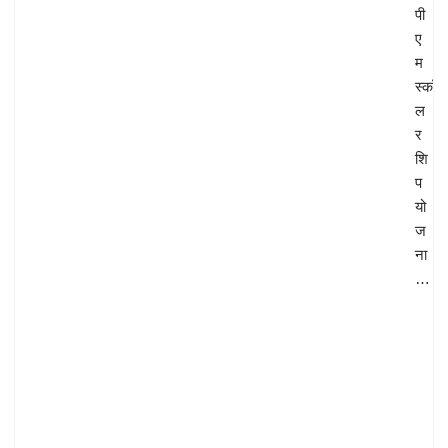
पी
ए
म
स्कॉ
ल
र
शि
प
यो
ज
ना
…