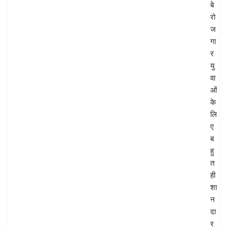
बे
रो
ज
गा
र
यु
वा
ओं
के
लि
ए
ब
हु
त
ही
शा
न
दा
र