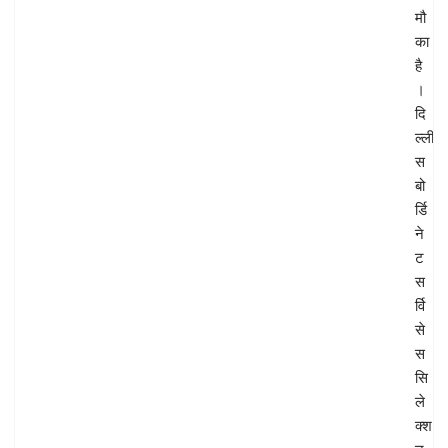
मौ
का
है
।
दि
ल्ली
स
बो
र्डि
ने
ट
स
र्वि
से
स
सि
ले
क्श