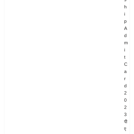
h
i
p
A
d
m
i
t
C
a
r
d
2
0
2
3
पी
ए