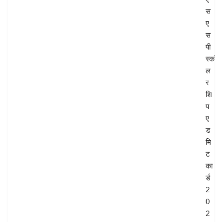
स
ए
स
पी
स्कॉ
ल
र
शि
प
ए
ड
मि
ट
का
र्ड
2
0
2