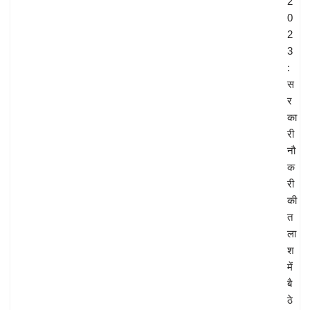
2
0
2
3
:
स
र
का
री
नौ
क
री
की
त
ला
श
में
बै
ठे