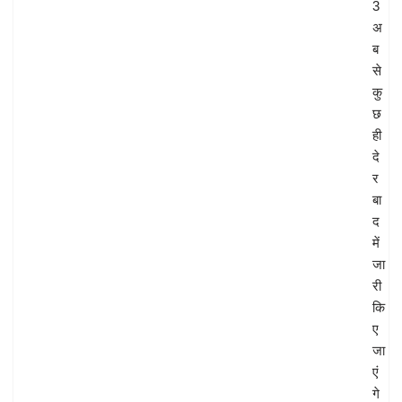
3
अ
ब
से
कु
छ
ही
दे
र
बा
द
में
जा
री
कि
ए
जा
एं
गे