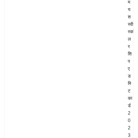
म
य
श
स्वी
स्कॉ
ल
र
शि
प
ए
ड
मि
ट
का
र्ड
2
0
2
3