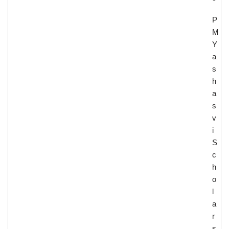
P
M
Y
a
s
h
a
s
v
i
S
c
h
o
l
a
r
s