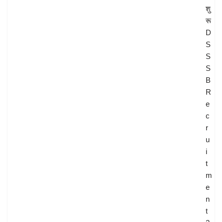
शु
रू
D
S
S
S
B
R
e
c
r
u
i
t
m
e
n
t