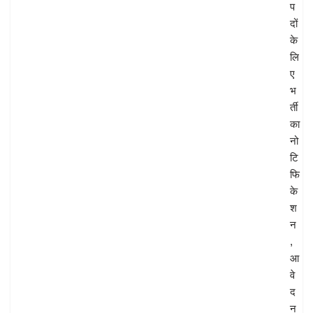
प
दों
के
लि
ए
भ
र्ती
का
नो
टि
फि
के
श
न
,
आ
वे
द
न