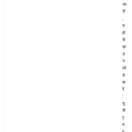
जा
री
,
य
हां
से
डा
उ
न
लो
ड
क
रें
:
यू
पी
ए
म
ए