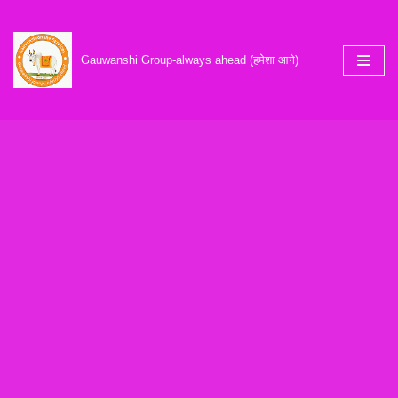
Skip
Gauwanshi Group-always ahead (हमेशा आगे)
to
content