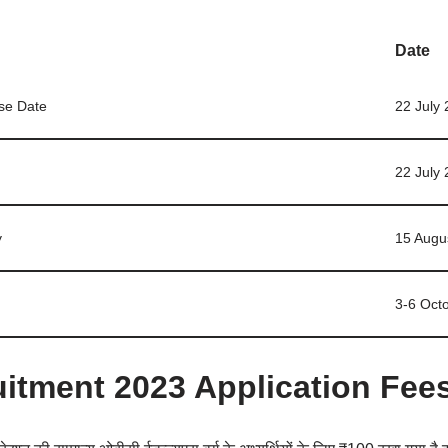
Date
se Date
22 July
22 July
y
15 Augu
3-6 Oct
itment 2023 Application Fee