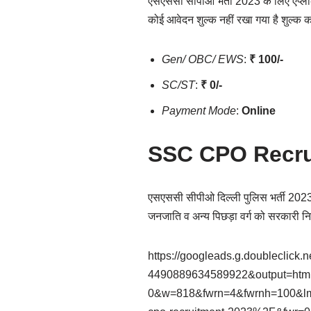
एसएससी सीपीओ भर्ती 2023 के लिए एप्लीके
कोई आवेदन शुल्क नहीं रखा गया है शुल्क
Gen/ OBC/ EWS
:
₹ 100/-
SC/ST
:
₹ 0/-
Payment Mode
:
Online
SSC CPO Recru
एसएससी सीपीओ दिल्ली पुलिस भर्ती 2023
जनजाति व अन्य पिछड़ा वर्ग को सरकारी न
https://googleads.g.doubleclick.
4490889634589922&output=htm
0&w=818&fwrn=4&fwrnh=100&lm