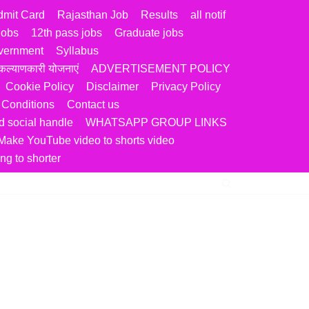
dmit Card
Rajasthan Job
Results
all notif
jobs
12th pass jobs
Graduate jobs
vernment
Syllabus
ल्याणकारी योजनाएं
ADVERTISEMENT POLICY
Cookie Policy
Disclaimer
Privacy Policy
 Conditions
Contact us
 social handle
WHATSAPP GROUP LINKS
Make YouTube video to shorts video
ng to shorter