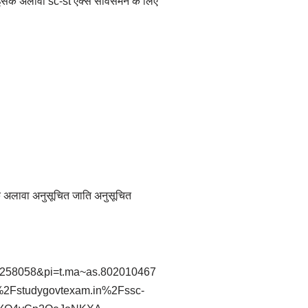
इसके अलावा sc-st एक्स सर्विसमैन के लिए
े अलावा अनुसूचित जाति अनुसूचित
258058&pi=t.ma~as.802010467
2Fstudygovtexam.in%2Fssc-