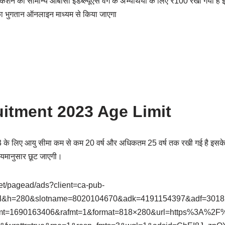
शन की सामान्य ओबीसी ईडब्ल्यूएस वर्ग के अभ्यर्थियों के लिए ₹100 रखा गया है 
 का भुगतान ऑनलाइन माध्यम से किया जाएगा
itment 2023 Age Limit
 के लिए आयु सीमा कम से कम 20 वर्ष और अधिकतम 25 वर्ष तक रखी गई है इसक
ियमानुसार छूट जाएगी।
net/pagead/ads?client=ca-pub-
l&h=280&slotname=8020104670&adk=4191154397&adf=3018
t=1690163406&rafmt=1&format=818×280&url=https%3A%2F%