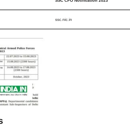
SSC CPO Notification 2023
ssc.nic.in
s