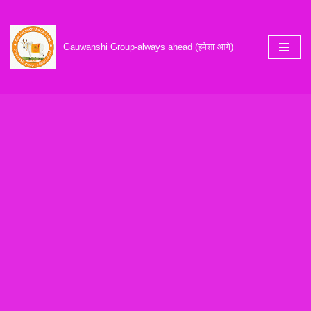
Skip
Gauwanshi Group-always ahead (हमेशा आगे)
to
content