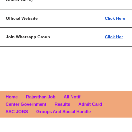
Official Website
Click Here
Join Whatsapp Group
Click Her
Home
Rajasthan Job
All Notif
Center Government
Results
Admit Card
SSC JOBS
Groups And Social Handle
Neve
| Powered by
WordPress