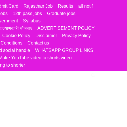
dmit Card
Rajasthan Job
Results
all notif
jobs
12th pass jobs
Graduate jobs
vernment
Syllabus
ल्याणकारी योजनाएं
ADVERTISEMENT POLICY
Cookie Policy
Disclaimer
Privacy Policy
 Conditions
Contact us
 social handle
WHATSAPP GROUP LINKS
Make YouTube video to shorts video
ng to shorter