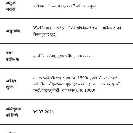
अनुभव
अधिवक्ता के रूप में न्यूनतम 7 वर्ष का अनुभव
जरूरी
35-45 वर्ष (एससी/एसटी/ओबीसी/महिला/दिव्यांग उम्मीदवारों को
आयु सीमा
नियमानुसार छूट)
चयन
प्रारंभिक परीक्षा, मुख्य परीक्षा, साक्षात्कार
प्रक्रिया
सामान्य/ओबीसी/अन्य राज्य: रु. 1500/-, ओबीसी-एनसीएल/
आवेदन
एमबीसी-एनसीएल/ईडब्ल्यूएस (राजस्थान): रु. 1250/-, एससी/
शुल्क
एसटी/पीडब्ल्यूबीडी (राजस्थान): रु. 1000/-
अधिसूचना
09.07.2024
की तिथि