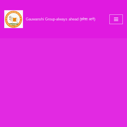
Skip
Gauwanshi Group-always ahead (हमेशा आगे)
to
content