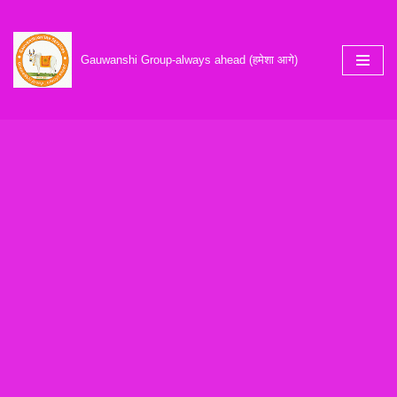
Skip
Gauwanshi Group-always ahead (हमेशा आगे)
to
content