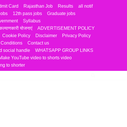
dmit Card
Rajasthan Job
Results
all notif
jobs
12th pass jobs
Graduate jobs
vernment
Syllabus
ल्याणकारी योजनाएं
ADVERTISEMENT POLICY
Cookie Policy
Disclaimer
Privacy Policy
 Conditions
Contact us
 social handle
WHATSAPP GROUP LINKS
Make YouTube video to shorts video
ng to shorter