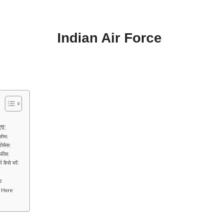
Indian Air Force
ता:
सीमा:
रोसेस:
 फीस:
कैसे भरें:
e
re