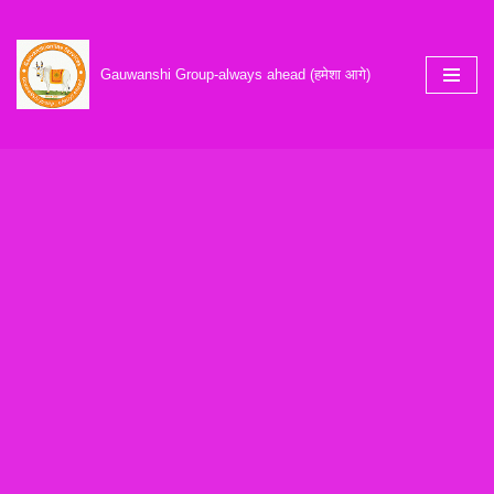
Skip
Gauwanshi Group-always ahead (हमेशा आगे)
to
content