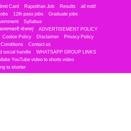
dmit Card
Rajasthan Job
Results
all notif
jobs
12th pass jobs
Graduate jobs
vernment
Syllabus
ल्याणकारी योजनाएं
ADVERTISEMENT POLICY
Cookie Policy
Disclaimer
Privacy Policy
 Conditions
Contact us
 social handle
WHATSAPP GROUP LINKS
Make YouTube video to shorts video
ng to shorter