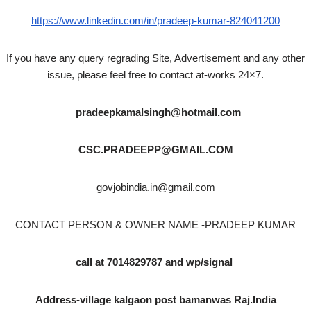
https://www.linkedin.com/in/pradeep-kumar-824041200
If you have any query regrading Site, Advertisement and any other
issue, please feel free to contact at-works 24×7.
pradeepkamalsingh@hotmail.com
CSC.PRADEEPP@GMAIL.COM
govjobindia.in@gmail.com
CONTACT PERSON & OWNER NAME -PRADEEP KUMAR
call at 7014829787 and wp/signal
Address-village kalgaon post bamanwas Raj.India