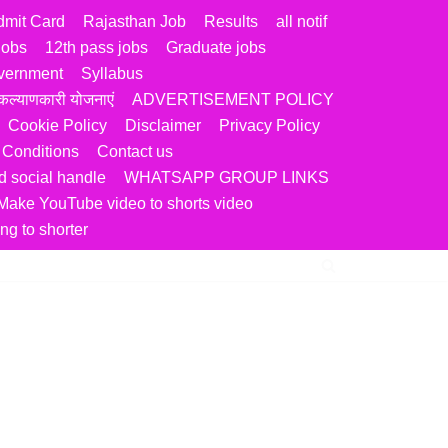
dmit Card
Rajasthan Job
Results
all notif
jobs
12th pass jobs
Graduate jobs
vernment
Syllabus
ल्याणकारी योजनाएं
ADVERTISEMENT POLICY
Cookie Policy
Disclaimer
Privacy Policy
 Conditions
Contact us
 social handle
WHATSAPP GROUP LINKS
Make YouTube video to shorts video
ng to shorter